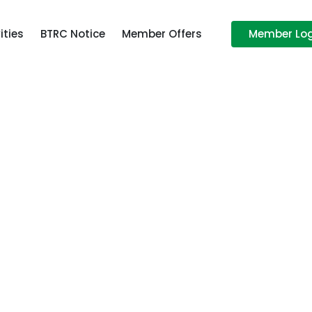
ities
BTRC Notice
Member Offers
Member Log