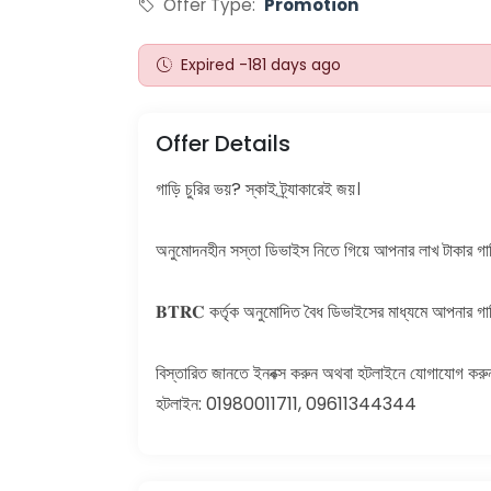
Offer Type:
Promotion
Expired -181 days ago
Offer Details
গাড়ি চুরির ভয়? স্কাই ট্র্যাকারেই জয়।
অনুমোদনহীন সস্তা ডিভাইস নিতে গিয়ে আপনার লাখ টাকার গাড়ি 
𝐁𝐓𝐑𝐂 কর্তৃক অনুমোদিত বৈধ ডিভাইসের মাধ্যমে আপনার গাড়ি 
বিস্তারিত জানতে ইনবক্স করুন অথবা হটলাইনে যোগাযোগ করু
হটলাইন: 01980011711, 09611344344