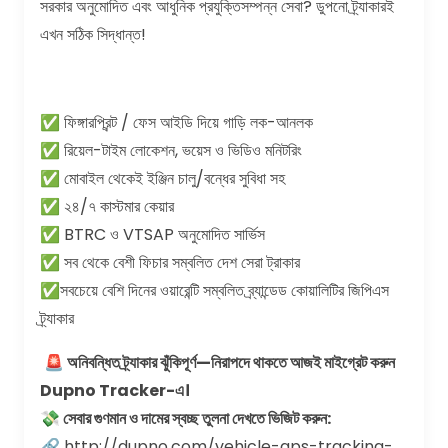
সরকার অনুমোদিত এবং আধুনিক প্রযুক্তিসম্পন্ন সেবা? ডুপনো ট্র্যাকারই
এখন সঠিক সিদ্ধান্ত!
✅ ফিঙ্গারপ্রিন্ট / ফেস আইডি দিয়ে গাড়ি লক-আনলক
✅ রিয়েল-টাইম লোকেশন, ভয়েস ও ভিডিও মনিটরিং
✅ মোবাইল থেকেই ইঞ্জিন চালু/বন্ধের সুবিধা সহ
✅ ২৪/৭ কাস্টমার কেয়ার
✅ BTRC ও VTSAP অনুমোদিত সার্ভিস
✅ সব থেকে বেশী ফিচার সম্বলিত দেশ সেরা ট্রাকার
✅সবচেয়ে বেশি দিনের ওয়ারেন্টি সম্বলিত ব্র্যান্ডেড কোয়ালিটির জিপিএস
ট্র্যাকার
🚨 অনিবন্ধিত ট্র্যাকার ঝুঁকিপূর্ণ—নিরাপদে থাকতে আজই মাইগ্রেট করুন
Dupno Tracker-এ।
💸 সেবার গুণমান ও দামের স্বচ্ছ তুলনা দেখতে ভিজিট করুন:
🔗 http://dupno.com/vehicle-gps-tracking-